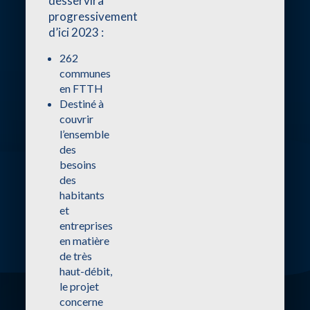
desservira
progressivement
d’ici 2023 :
262
communes
en FTTH
Destiné à
couvrir
l’ensemble
des
besoins
des
habitants
et
entreprises
en matière
de très
haut-débit,
le projet
concerne