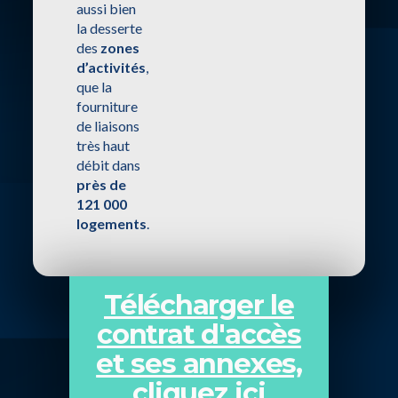
aussi bien
la desserte
des
zones
d’activités
,
que la
fourniture
de liaisons
très haut
débit dans
près de
121 000
logements
.
Télécharger le
contrat d'accès
et ses annexes,
cliquez ici