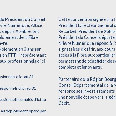
 du Président du Conseil
Cette convention signée à la fo
èvre Numérique, Altice
Président Directeur Général de
 depuis XpFibre, ont
Recorbet, Président de XpFibr
loiement de la Fibre
Président du Conseil départe
èvre.
Nièvre Numérique répond à l’o
loiement en 3 ans sur
signataires d’offrir, aux cour
s en FTTH représentant
accès à la Fibre aux particulie
aux professionnels d’ici
permettant de bénéficier de 
complets et innovants.
sionnels d’ici au 31
Partenaire de la Région Bour
Conseil Départemental de la N
ssionnels d’ici au 31
renforce ses investissements s
une nouvelle étape vers la gé
ssionnels cumulés d’ici au
Débit.
 au déploiement opéré par