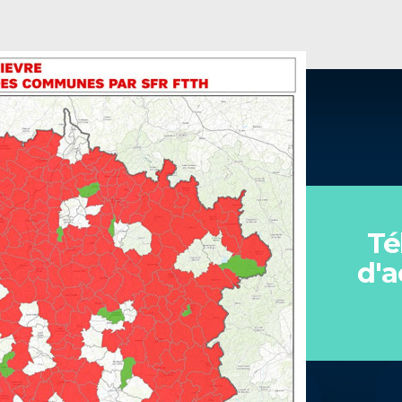
Té
d'a