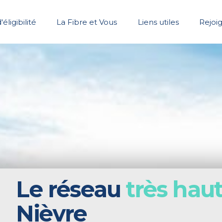
'éligibilité
La Fibre et Vous
Liens utiles
Rejoi
Le réseau
très haut
Nièvre